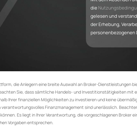
e
die
Nutzungsbeding
d
gelesen und verstan
S
der Erhebung, Verarb
t
personenbezogenen Da
a
t
e
s
+
1
 Plattform, die Anlegern eine breite Auswahl an Broker-Dienstleistungen 
achten Sie, dass sämtliche Handels- und Investitionstätigkeiten mit er
halb Ihrer finanziellen Möglichkeiten zu investieren und keine übermäß
in verantwortungsvolles Finanzmanagement sind unerlässlich. Beachte
nnen. Es liegt in Ihrer Verantwortung, die vorgeschlagenen Broker ein
schen Vorgaben entsprechen.