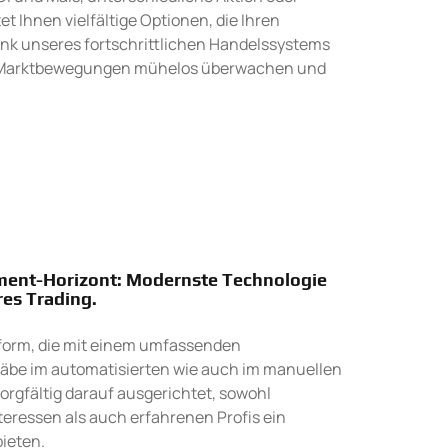
t Ihnen vielfältige Optionen, die Ihren
nk unseres fortschrittlichen Handelssystems
nd Marktbewegungen mühelos überwachen und
tment-Horizont: Modernste Technologie
res Trading.
attform, die mit einem umfassenden
be im automatisierten wie auch im manuellen
sorgfältig darauf ausgerichtet, sowohl
teressen als auch erfahrenen Profis ein
bieten.