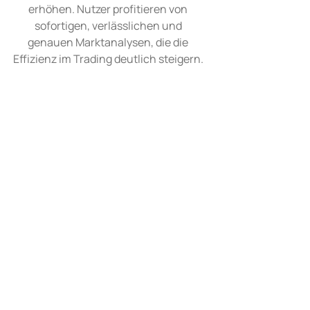
erhöhen. Nutzer profitieren von
sofortigen, verlässlichen und
genauen Marktanalysen, die die
Effizienz im Trading deutlich steigern.
ing-Reise mit
System nutzen können. Mit Billera eröffnen sich