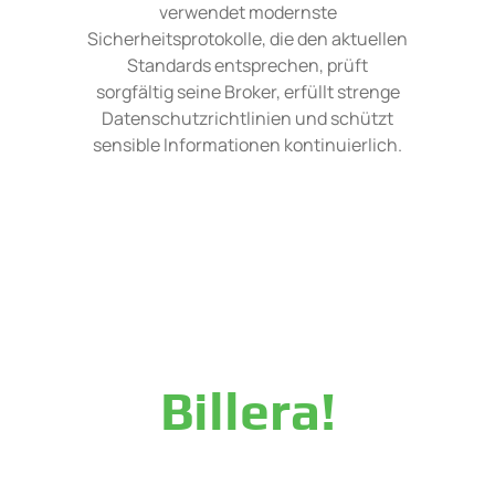
verwendet modernste
Sicherheitsprotokolle, die den aktuellen
Standards entsprechen, prüft
sorgfältig seine Broker, erfüllt strenge
Datenschutzrichtlinien und schützt
sensible Informationen kontinuierlich.
noch heute Ihre Trad
Billera!
ng, in der Mitglieder ein intelligentes und fortschrittliches 