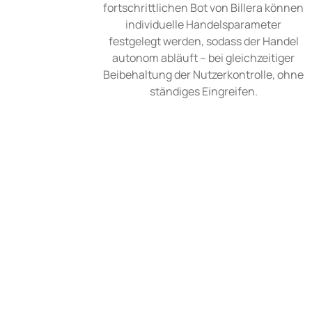
fortschrittlichen Bot von Billera können
individuelle Handelsparameter
festgelegt werden, sodass der Handel
autonom abläuft – bei gleichzeitiger
Beibehaltung der Nutzerkontrolle, ohne
ständiges Eingreifen.
Starten Sie 
Billera bietet eine einzigartige Handelsumgebu