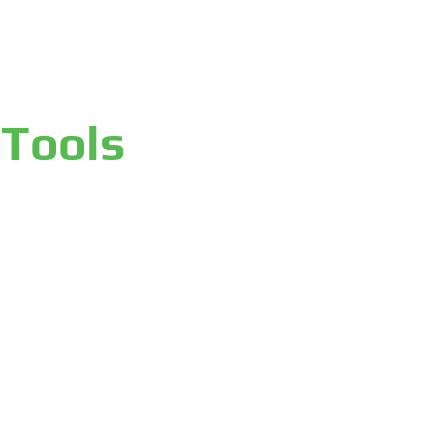
ial unserer
-Tools
nnbringende Chancen zu erkennen. Unser Ziel ist
ichen Risiken und die Volatilität verschiedener
fwand pro Tag
nd genießen
e am besten