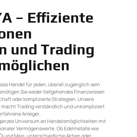
A – Effiziente
ionen
rn und Trading
ermöglichen
 dass Handel für jeden, überall zugänglich sein
 benötigen Sie weder tiefgehendes Finanzwissen
chaft oder komplizierte Strategien. Unsere
 macht Trading verständlich und unkompliziert
erfahrene Anleger.
 ganzes Universum an Handelsmöglichkeiten mit
tionaler Vermögenswerte. Ob Edelmetalle wie
 Öl und Mais, unterschiedliche Aktien oder