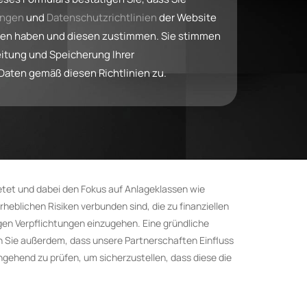
ungen
und
Datenschutzrichtlinien
der Website
den haben und diesen zustimmen. Sie stimmen
eitung und Speicherung Ihrer
ten gemäß diesen Richtlinien zu.
bietet und dabei den Fokus auf Anlageklassen wie
heblichen Risiken verbunden sind, die zu finanziellen
igen Verpflichtungen einzugehen. Eine gründliche
n Sie außerdem, dass unsere Partnerschaften Einfluss
gehend zu prüfen, um sicherzustellen, dass diese die