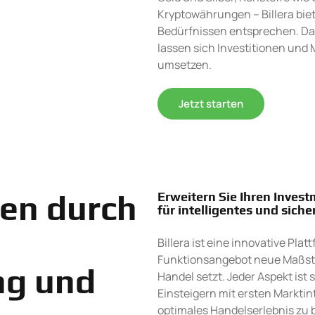
Kryptowährungen – Billera biete
Bedürfnissen entsprechen. Da
lassen sich Investitionen u
umsetzen.
Jetzt starten
ken durch
Erweitern Sie Ihren Inves
für intelligentes und siche
Billera ist eine innovative Pl
Funktionsangebot neue Maßstä
ng und
Handel setzt. Jeder Aspekt ist 
Einsteigern mit ersten Marktin
optimales Handelserlebnis zu 