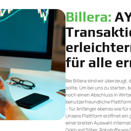
Billera:
AY
Transakt
erleichte
für alle 
Bei Billera sind wir überzeugt,
sollte. Um bei uns zu starten,
noch einen Abschluss in Wirts
benutzerfreundliche Plattform
– für Anfänger ebenso wie für 
Unsere Plattform eröffnet ein
einer breiten Auswahl interna
Gold und Silber, Rohstoffe wie